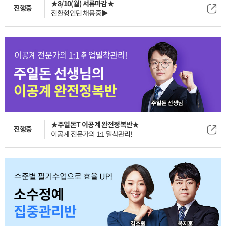
★8/10(월) 서류마감★
진행중
전환형인턴 채용중▶
★주일돈T 이공계 완전정복반★
진행중
이공계 전문가의 1:1 밀착관리!