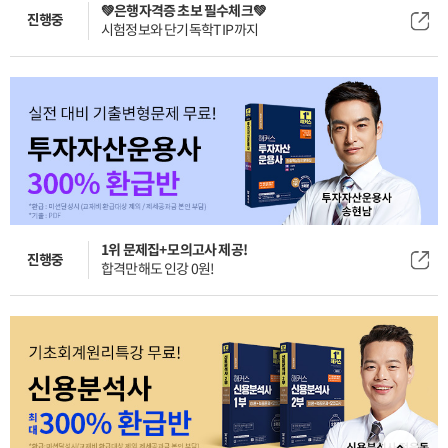
💚은행자격증 초보 필수체크💚
진행중
시험정보와 단기독학TIP까지
1위 문제집+모의고사 제공!
진행중
합격만해도 인강 0원!