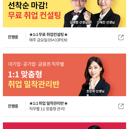
★1:1 무료 취업컨설팅★
진행중
매주 금요일 09시 OPEN!
★1:1 취업 밀착관리반★
진행중
직무별 1:1 맞춤형 관리!