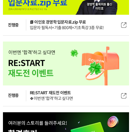
📗 이인호 경영학 입문자료.zip 무료
진행중
입문자 필독서+기출 800제+기초특강 3종 무료!
RE:START 재도전 이벤트
진행중
🍀이번엔 '합격'하고 싶다면