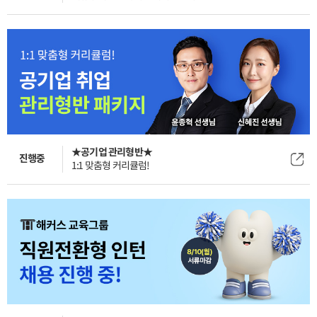
★공기업 관리형반★
진행중
1:1 맞춤형 커리큘럼!