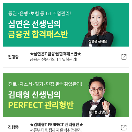
★심연은T 금융권 합격패스반★
진행중
금융권 전문가의 1:1 밀착관리!
★김태형T PERFECT 관리형반★
진행중
서류부터 면접까지 완벽취업관리!