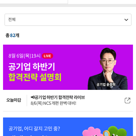
총
82
개
📢공기업 하반기 합격전략 라이브
오늘마감
8/6(목) NCS 개편 완벽 대비!