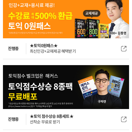
★토익0원패스★
진행중
최신인강+교재제공 혜택받기
★토익 점수상승 8종세트★
진행중
선착순 무료로 받기