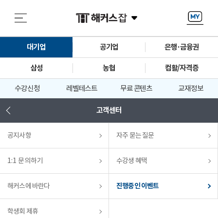
대기업
공기업
은행·금융권
삼성
농협
컴활/자격증
수강신청
레벨테스트
무료 콘텐츠
교재정보
고객센터
공지사항
자주 묻는 질문
1:1 문의하기
수강생 혜택
해커스에 바란다
진행중인 이벤트
학생회 제휴