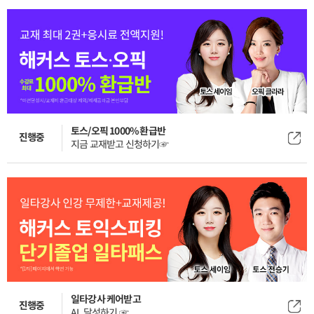
토스/오픽 1000% 환급반
진행중
지금 교재받고 신청하기☞
일타강사 케어받고
진행중
AL 달성하기 ☞