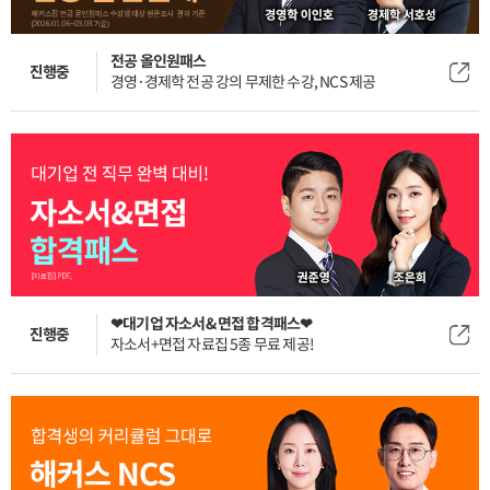
전공 올인원패스
진행중
경영·경제학 전공 강의 무제한 수강, NCS 제공
❤대기업 자소서&면접 합격패스❤
진행중
자소서+면접 자료집 5종 무료 제공!