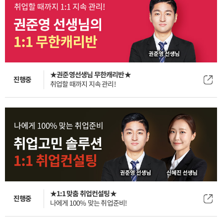
★권준영선생님 무한캐리반★
진행중
취업할 때까지 지속 관리!
★1:1 맞춤 취업컨설팅★
진행중
나에게 100% 맞는 취업준비!