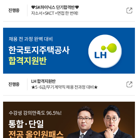
🧡SK하이닉스 단기합격반🧡
진행중
자소서+SKCT+면접 한 번에!
LH 합격지원반
진행중
★5·6급/무기계약직 채용 전과정 대비★