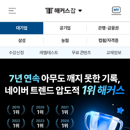
대기업
공기업
은행·금융권
삼성
농협
컴활/자격증
수강신청
레벨테스트
무료 콘텐츠
교재정보