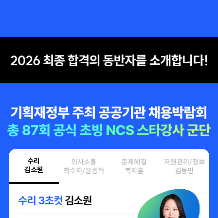
수리
의사소통
문제해결
자원관리/정보
김소원
최수지/윤종혁
복지훈
김동민