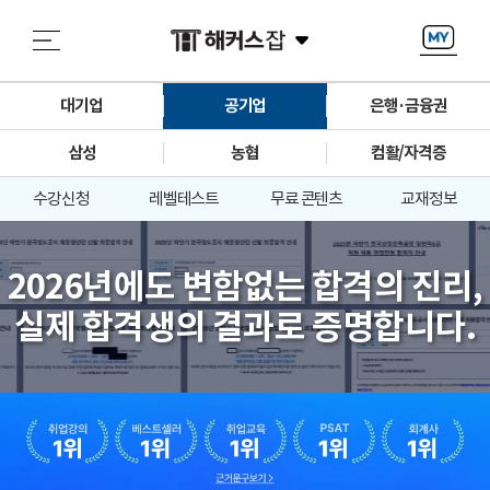
대기업
공기업
은행·금융권
삼성
농협
컴활/자격증
수강신청
레벨테스트
무료 콘텐츠
교재정보
2026년에도 변함없는 합격의 진리,
실제 합격생의 결과로 증명합니다.