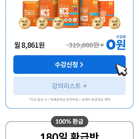
월
8,861
원
319,000
원