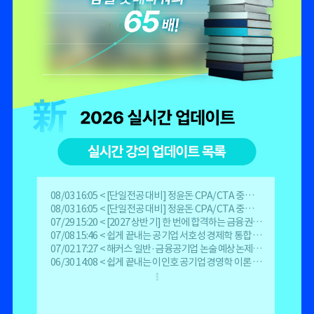
08/03 16:05
< [단일전공 대비] 정윤돈 CPA/CTA 중급회계 1 >
08/03 16:05
< [단일전공 대비] 정윤돈 CPA/CTA 중급회계 2 >
07/29 15:20
< [2027 상반기] 한 번에 합격하는 금융권 자소서 - 한국은행 >
07/08 15:46
< 쉽게 끝내는 공기업 서호성 경제학 통합 기본서 (3판) >
07/02 17:27
< 해커스 일반·금융공기업 논술 예상논제 + 모범답안 (4판) >
06/30 14:08
< 쉽게 끝내는 이인호 공기업 경영학 이론 (3판) >