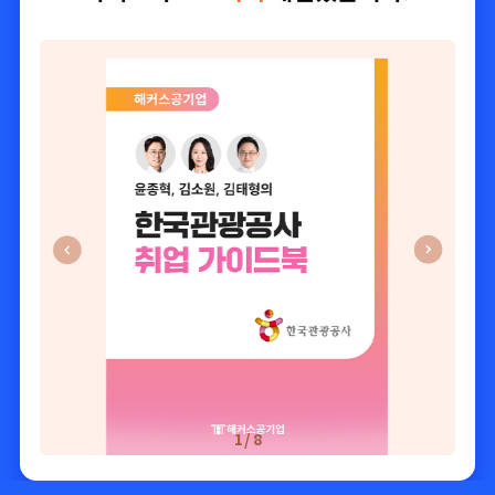
2
/
8