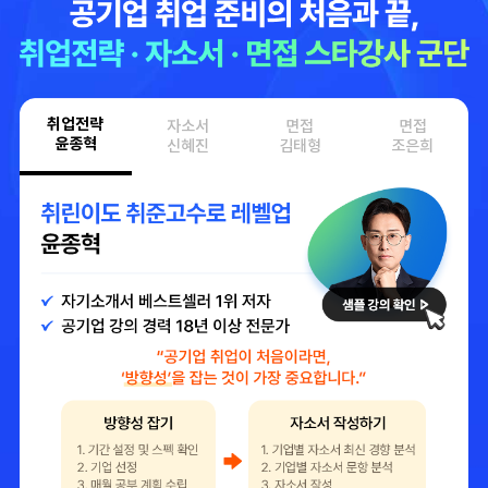
취업전략
자소서
면접
면접
윤종혁
신혜진
김태형
조은희