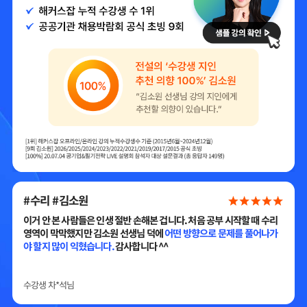
#수리 #김소원
이거 안 본 사람들은 인생 절반 손해본 겁니다. 처음 공부 시작할 때 수리
문
영역이 막막했지만 김소원 선생님 덕에
어떤 방향으로 문제를 풀어나가
야 할지 많이 익혔습니다.
감사합니다 ^^
수강생
차*석
님