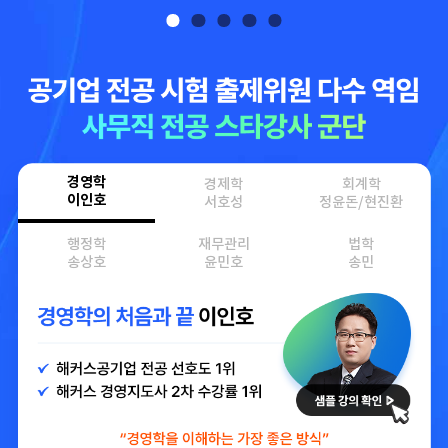
경영학
경제학
회계학
이인호
서호성
정윤돈/현진환
행정학
재무관리
법학
송상호
윤민호
송민