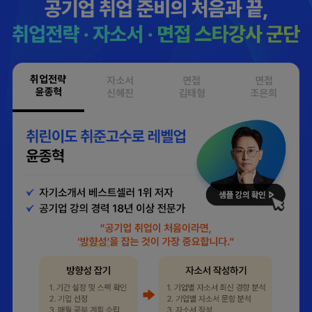
취업전략
자소서
면접
면접
윤종혁
신혜진
김태형
조은희