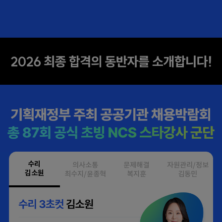
수리
의사소통
문제해결
자원관리/정보
김소원
최수지/윤종혁
복지훈
김동민