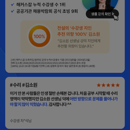
#수리 #김소원
이거 안 본 사람들은 인생 절반 손해본 겁니다. 처음 공부 시작할 때 수리
문
영역이 막막했지만 김소원 선생님 덕에
어떤 방향으로 문제를 풀어나가
야 할지 많이 익혔습니다.
감사합니다 ^^
수강생
차*석
님