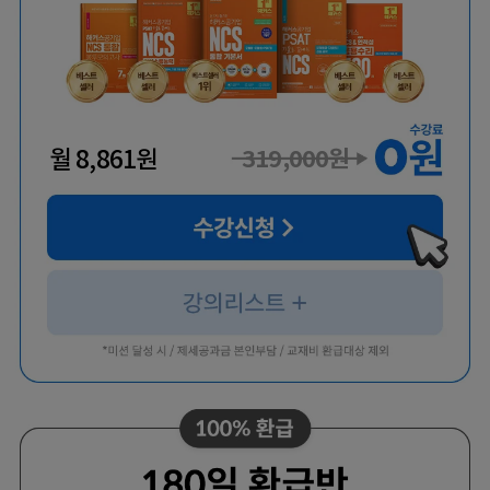
월
8,861
원
319,000
원