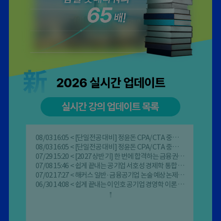
08/03 16:05
< [단일전공 대비] 정윤돈 CPA/CTA 중급회계 1 >
08/03 16:05
< [단일전공 대비] 정윤돈 CPA/CTA 중급회계 2 >
07/29 15:20
< [2027 상반기] 한 번에 합격하는 금융권 자소서 - 한국은행 >
07/08 15:46
< 쉽게 끝내는 공기업 서호성 경제학 통합 기본서 (3판) >
07/02 17:27
< 해커스 일반·금융공기업 논술 예상논제 + 모범답안 (4판) >
06/30 14:08
< 쉽게 끝내는 이인호 공기업 경영학 이론 (3판) >