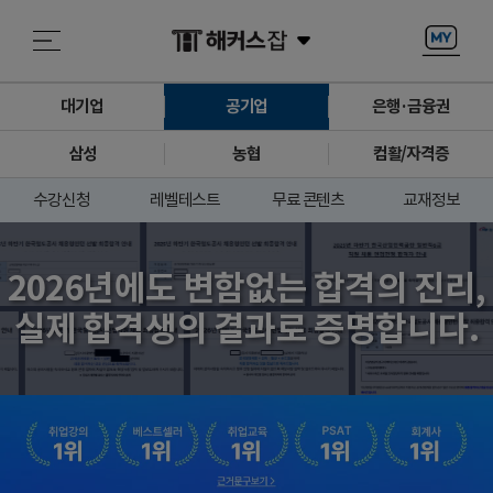
대기업
공기업
은행·금융권
삼성
농협
컴활/자격증
수강신청
레벨테스트
무료 콘텐츠
교재정보
2026년에도 변함없는 합격의 진리,
실제 합격생의 결과로 증명합니다.