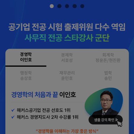
경영학
경제학
회계학
이인호
서호성
정윤돈/현진환
행정학
재무관리
법학
송상호
윤민호
송민