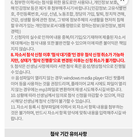
6. 첨부한 이력서는 첨삭을 위한 용도로만 사용되나, 개인정보 보호를 위
해 민감정보 등은 제거 후 첨부해주시기 바랍니다.(민감정보: 고유식별번
호, 주민등록번호, 사상, 신념, 노동조합, 정당의 가입, 탈퇴, 정치적 견해,
건강, 성생활 등에 관한 정보, 그 밖에 정보주체의 사생활을 현저히 침해
할 우려가 있는 개인정보로서 대통령령으로 정하는정보(유전정보, 범죄
경력))
7. 신청자의 실수로 인하여 내용 중복/미기입/오기재하여 제출된 자소서
에 대해서는 첨삭 내용 또한 불완전할 수 있으며 이에 따른 불이익은 책임
지지 않습니다.
8. 자소서 첨삭 신청 이후 '첨삭 대기중'인 경우 첨삭 신청 취소가 가능하
지만, 상태가 '첨삭 진행중'으로 변경된 이후는 신청 취소가 불가합니다.
9. 첨삭은 선생님 사정에 따라 서면 첨삭 혹은 음성/영상첨삭으로 진행될
수 있습니다.
※ 음성파일이 열리지 않는 경우: windows media player 대신 팟플레
이어 등을 사용하는 것을 권장드리며, 플레이어 교체 시에도 파일이 열리
지 않는 경우에는 mp3파일로 변환하여 재생 시도해주시길 바랍니다.
10. 상황에 따라 선생님께서 임의로 첨삭 신청을 마감할 수 있으며, 마감
시 해당 선생님께 첨삭 신청이 불가할 수 있습니다.
11. 자소서 등록 시 첨부파일에 이력서 외 자소서 항목 내용을 첨부하는
것은 불가하며, 반드시 자소서 항목 양식에 맞춰 내용을 입력해주시길 바
랍니다.
첨삭 기간 유의사항