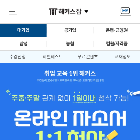
대기업
공기업
은행·금융권
삼성
농협
컴활/자격증
수강신청
레벨테스트
무료 콘텐츠
교재정보