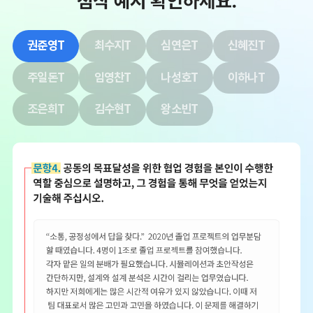
권준영T
최수지T
심연은T
신혜진T
주일돈T
임영찬T
나성호T
이하나T
조은희T
김수현T
왕소빈T