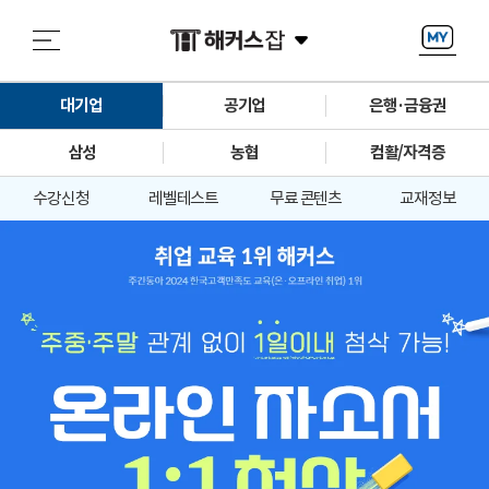
대기업
공기업
은행·금융권
삼성
농협
컴활/자격증
수강신청
레벨테스트
무료 콘텐츠
교재정보