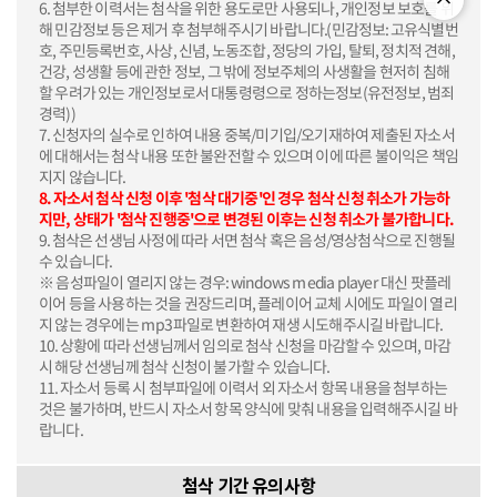
6. 첨부한 이력서는 첨삭을 위한 용도로만 사용되나, 개인정보 보호를 위
해 민감정보 등은 제거 후 첨부해주시기 바랍니다.(민감정보: 고유식별번
호, 주민등록번호, 사상, 신념, 노동조합, 정당의 가입, 탈퇴, 정치적 견해,
건강, 성생활 등에 관한 정보, 그 밖에 정보주체의 사생활을 현저히 침해
할 우려가 있는 개인정보로서 대통령령으로 정하는정보(유전정보, 범죄
경력))
7. 신청자의 실수로 인하여 내용 중복/미기입/오기재하여 제출된 자소서
에 대해서는 첨삭 내용 또한 불완전할 수 있으며 이에 따른 불이익은 책임
지지 않습니다.
8. 자소서 첨삭 신청 이후 '첨삭 대기중'인 경우 첨삭 신청 취소가 가능하
지만, 상태가 '첨삭 진행중'으로 변경된 이후는 신청 취소가 불가합니다.
9. 첨삭은 선생님 사정에 따라 서면 첨삭 혹은 음성/영상첨삭으로 진행될
수 있습니다.
※ 음성파일이 열리지 않는 경우: windows media player 대신 팟플레
이어 등을 사용하는 것을 권장드리며, 플레이어 교체 시에도 파일이 열리
지 않는 경우에는 mp3파일로 변환하여 재생 시도해주시길 바랍니다.
10. 상황에 따라 선생님께서 임의로 첨삭 신청을 마감할 수 있으며, 마감
시 해당 선생님께 첨삭 신청이 불가할 수 있습니다.
11. 자소서 등록 시 첨부파일에 이력서 외 자소서 항목 내용을 첨부하는
것은 불가하며, 반드시 자소서 항목 양식에 맞춰 내용을 입력해주시길 바
랍니다.
첨삭 기간 유의사항