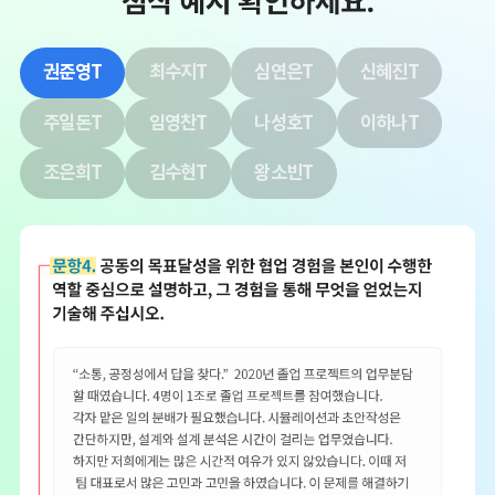
권준영T
최수지T
심연은T
신혜진T
주일돈T
임영찬T
나성호T
이하나T
조은희T
김수현T
왕소빈T