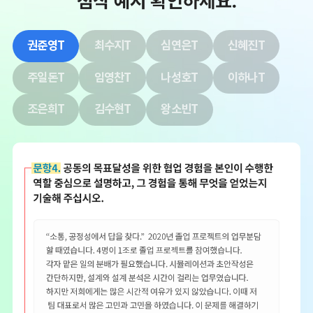
권준영T
최수지T
심연은T
신혜진T
주일돈T
임영찬T
나성호T
이하나T
조은희T
김수현T
왕소빈T