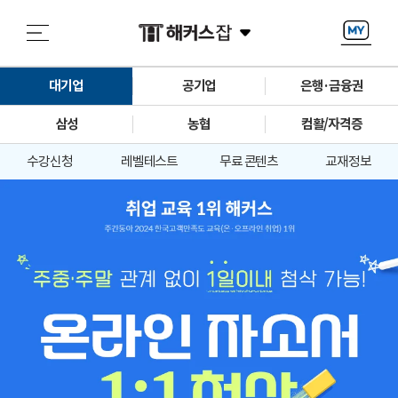
대기업
공기업
은행·금융권
삼성
농협
컴활/자격증
수강신청
레벨테스트
무료 콘텐츠
교재정보