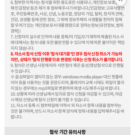
6. 첨부한 이력서는 첨삭을 위한 용도로만 사용되나, 개인정보 보호를 위
해 민감정보 등은 제거 후 첨부해주시기 바랍니다.(민감정보: 고유식별번
호, 주민등록번호, 사상, 신념, 노동조합, 정당의 가입, 탈퇴, 정치적 견해,
건강, 성생활 등에 관한 정보, 그 밖에 정보주체의 사생활을 현저히 침해
할 우려가 있는 개인정보로서 대통령령으로 정하는정보(유전정보, 범죄
경력))
7. 신청자의 실수로 인하여 내용 중복/미기입/오기재하여 제출된 자소서
에 대해서는 첨삭 내용 또한 불완전할 수 있으며 이에 따른 불이익은 책임
지지 않습니다.
8. 자소서 첨삭 신청 이후 '첨삭 대기중'인 경우 첨삭 신청 취소가 가능하
지만, 상태가 '첨삭 진행중'으로 변경된 이후는 신청 취소가 불가합니다.
9. 첨삭은 선생님 사정에 따라 서면 첨삭 혹은 음성/영상첨삭으로 진행될
수 있습니다.
※ 음성파일이 열리지 않는 경우: windows media player 대신 팟플레
이어 등을 사용하는 것을 권장드리며, 플레이어 교체 시에도 파일이 열리
지 않는 경우에는 mp3파일로 변환하여 재생 시도해주시길 바랍니다.
10. 상황에 따라 선생님께서 임의로 첨삭 신청을 마감할 수 있으며, 마감
시 해당 선생님께 첨삭 신청이 불가할 수 있습니다.
11. 자소서 등록 시 첨부파일에 이력서 외 자소서 항목 내용을 첨부하는
것은 불가하며, 반드시 자소서 항목 양식에 맞춰 내용을 입력해주시길 바
랍니다.
첨삭 기간 유의사항