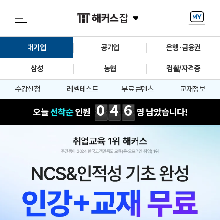
대기업
공기업
은행·금융권
삼성
농협
컴활/자격증
수강신청
레벨테스트
무료 콘텐츠
교재정보
046