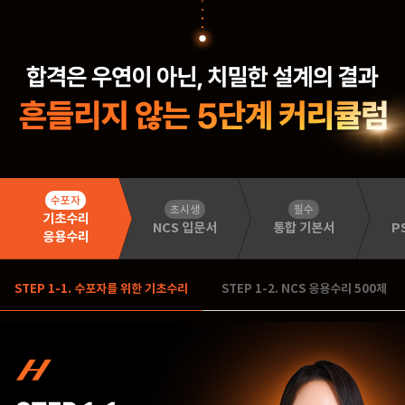
수포자
초시생
필수
기초수리
NCS 입문서
통합 기본서
P
응용수리
STEP 1-1. 수포자를 위한 기초수리
STEP 1-2. NCS 응용수리 500제