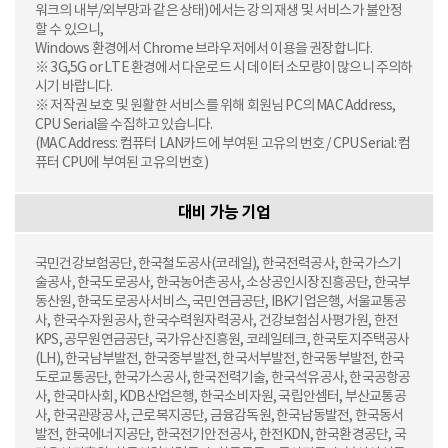
워크의 내부/외부망과 같은 상태)에서는 강의 재생 및 서비스가 불안정
할 수 있으니,
Windows 환경에서 Chrome 브라우저에서 이용을 권장합니다.
※ 3G,5G or LTE 환경에서 다운로드 시 데이터 소모량이 많으니 주의하
시기 바랍니다.
※ 저작권 보호 및 원활한 서비스를 위해 회원님 PC의 MAC Address,
CPU Serial을 수집하고 있습니다.
(MAC Address: 컴퓨터 LAN카드에 부여된 고유의 번호 / CPU Serial: 컴
퓨터 CPU에 부여된 고유의 번호)
대비 가능 기업
국민건강보험공단, 한국철도공사(코레일), 한국전력공사, 한국가스기
술공사, 한국도로공사, 한국농어촌공사, 소상공인시장진흥공단, 한국부
동산원, 한국도로공사서비스, 국민연금공단, IBK기업은행, 서울교통공
사, 한국수자원공사, 한국수력원자력공사, 건강보험심사평가원, 한전
KPS, 공무원연금공단, 국가유산진흥원, 코레일테크, 한국토지주택공사
(LH), 한국남부발전, 한국중부발전, 한국서부발전, 한국동부발전, 한국
도로교통공단, 한국가스공사, 한국전력기술, 한국석유공사, 한국공항공
사, 한국마사회, KDB산업은행, 한국소비자원, 국립안셈터, 부산교통공
사, 한국관광공사, 근로복지공단, 금융감독원, 한국남동발전, 한국동서
발전, 한국에너지공단, 한국전기안전공사, 한전KDN, 한국환경공단, 국