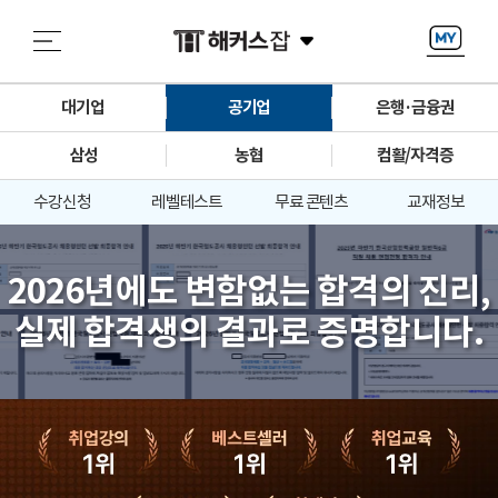
대기업
공기업
은행·금융권
삼성
농협
컴활/자격증
수강신청
레벨테스트
무료 콘텐츠
교재정보
2026년에도 변함없는 합격의 진리,
실제 합격생의 결과로 증명합니다.