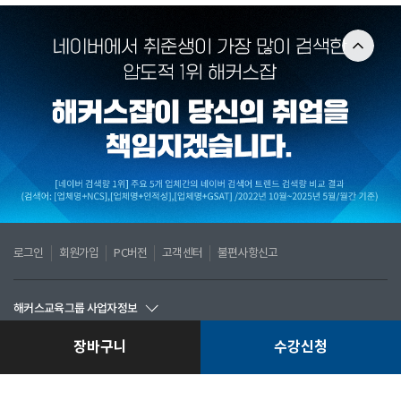
로그인
회원가입
PC버전
고객센터
불편사항신고
해커스교육그룹 사업자정보
ⓒ Hackers Education Group
장바구니
수강신청
CopyrightⓒChampstudy. All Rights Reserved.
이용약관
개인정보처리방침
(주) 챔프스터디