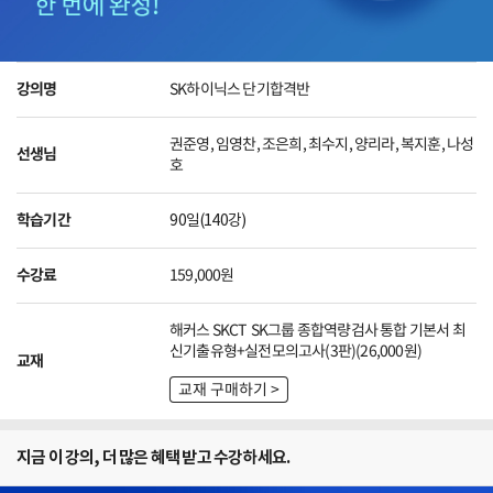
강의명
SK하이닉스 단기합격반
권준영
,
임영찬
,
조은희
,
최수지
,
양리라
,
복지훈
,
나성
선생님
호
학습기간
90일(140강)
수강료
159,000
원
해커스 SKCT SK그룹 종합역량검사 통합 기본서 최
신기출유형+실전모의고사(3판)
(
26,000
원)
교재
교재 구매하기 >
지금 이 강의, 더 많은 혜택 받고 수강하세요.