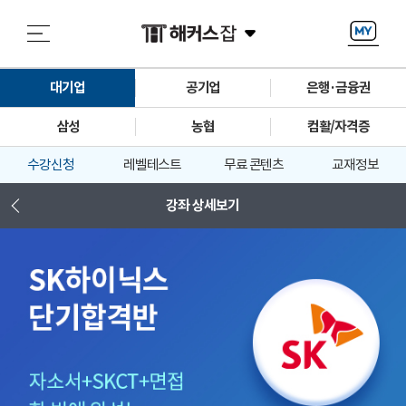
대기업
공기업
은행·금융권
삼성
농협
컴활/자격증
수강신청
레벨테스트
무료 콘텐츠
교재정보
강좌 상세보기