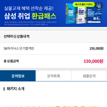
2
/
2
선택하신 상품내역
SK하이닉스 단기합격반
159,000
원
159,000
원
총 상품금액
강의정보
강의목록
샘플강의
패키지 소개