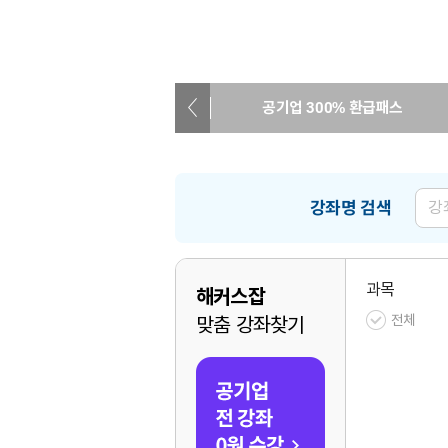
공기업 300% 환급패스
온라인 관리형반
강좌명 검색
과목
해커스잡
전체
맞춤 강좌찾기