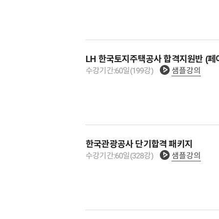
LH 한국토지주택공사 합격지원반 (페
수강기간:
60
일
(
199
강)
샘플강의
한국관광공사 단기합격 패키지
수강기간:
60
일
(
328
강)
샘플강의