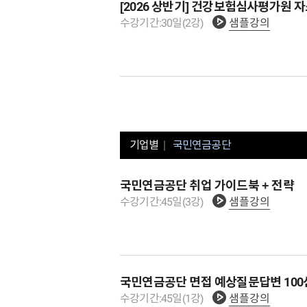
[2026 상반기] 건강보험심사평가원
수강기간:
30
일
(
2
강)
샘플강의
기업별
국민연금공단
국민연금공단 취업 가이드북 + 전략
수강기간:
45
일
(
3
강)
샘플강의
국민연금공단 면접 예상질문답변 100선
수강기간:
45
일
(
1
강)
샘플강의