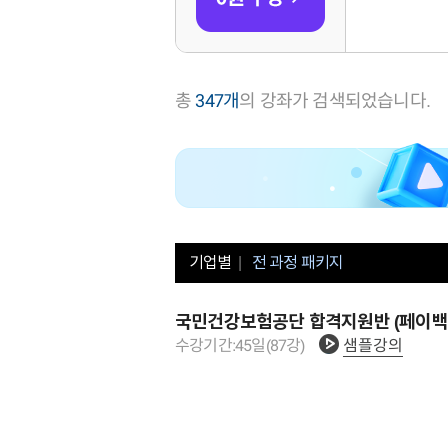
총
347
개
의 강좌가 검색되었습니다.
기업별
전 과정 패키지
국민건강보험공단 합격지원반 (페이백
수강기간:
45
일
(
87
강)
샘플강의