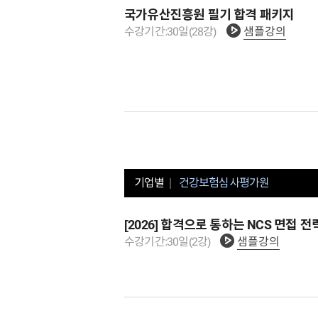
국가유산진흥원 필기 합격 패키지
수강기간:
30
일
(
28
강)
샘플강의
기업별
건강보험심사평가원
[2026] 합격으로 통하는 NCS 면접
수강기간:
30
일
(
2
강)
샘플강의