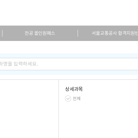
전공 올인원패스
서울교통공사 합격지원
자소서 1:1 첨삭
국민건강보험공단 합격지
상세과목
전체