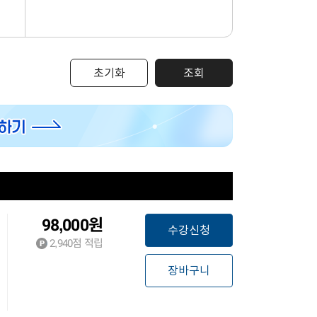
초기화
조회
98,000
원
수강신청
2,940
점 적립
장바구니