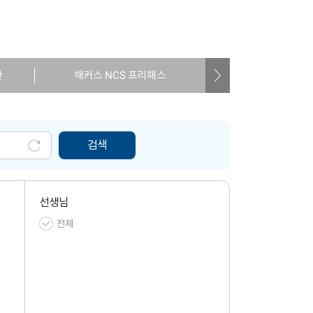
반
해커스 NCS 프리패스
원반
검색
선생님
전체