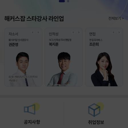
1
2
해커스잡 스타강사 라인업
전체보기 >
Previous
Next
Previous
Next
Previou
Next
자소서
인적성
면접
前 대기업 인사담당자
NCS/인적성 추리 명탐정
면접 프리패스
복지훈
조은희
권준영
前 SK 채용담당자, 포스코인터내
셔널 출신
공지사항
취업정보