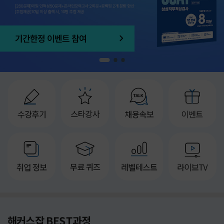
1
2
3
해커스잡 BEST과정