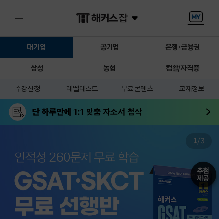
대기업
공기업
은행·금융권
삼성
농협
컴활/자격증
수강신청
레벨테스트
무료 콘텐츠
교재정보
1
/
3