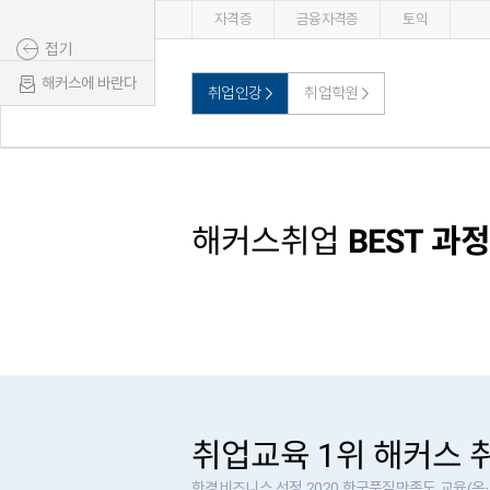
자격증
금융자격증
토익
접기
해커스에 바란다
취업인강
취업학원
해커스취업
BEST 과정
취업교육 1위 해커스 
한경비즈니스 선정 2020 한국품질만족도 교육(온·