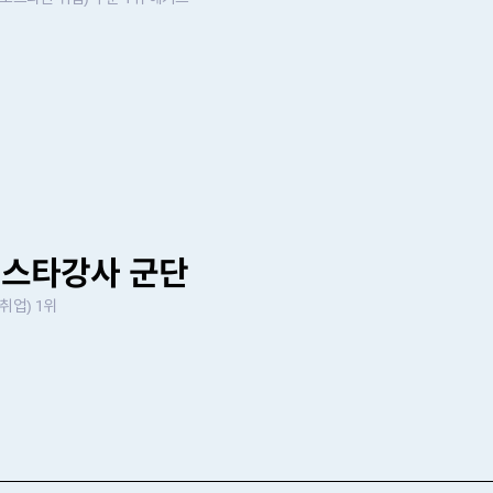
잡
스타강사 군단
취업) 1위