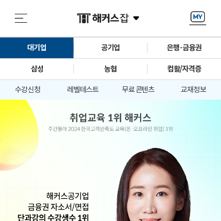
대기업
공기업
은행·금융권
삼성
농협
컴활/자격증
수강신청
레벨테스트
무료 콘텐츠
교재정보