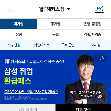
대기업
공기업
은행·금융권
삼성
농협
컴활/자격증
수강신청
레벨테스트
무료 콘텐츠
교재정보
1
/
5
패키지 강의
단과 강의