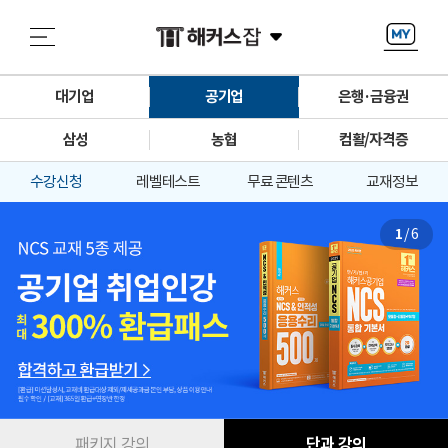
대기업
공기업
은행·금융권
삼성
농협
컴활/자격증
수강신청
레벨테스트
무료 콘텐츠
교재정보
1
/
6
패키지 강의
단과 강의