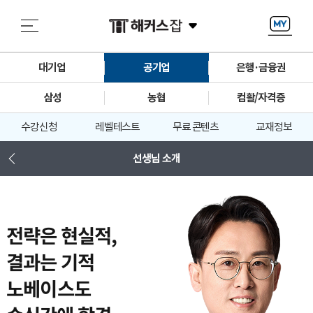
대기업
공기업
은행·금융권
삼성
농협
컴활/자격증
수강신청
레벨테스트
무료 콘텐츠
교재정보
선생님 소개
전략은 현실적, 
결과는 기적
노베이스도 