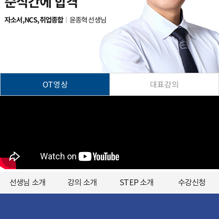
순식간에 합격
자소서,NCS,취업종합
윤종혁
선생님
OT영상
대표강의
선생님 소개
강의 소개
STEP 소개
수강신청