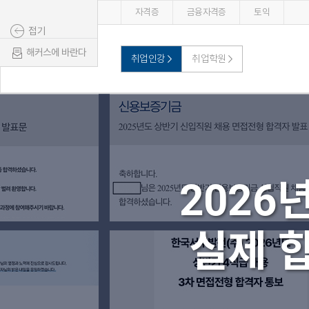
자격증
금융자격증
토익
접기
해커스에 바란다
취업인강
취업학원
2026
실제 